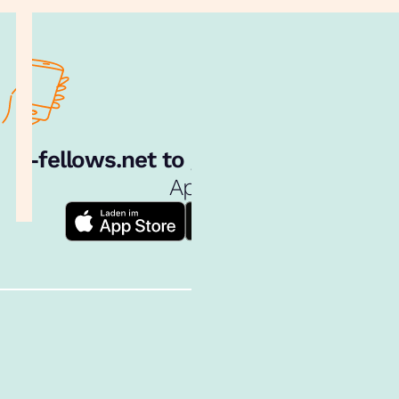
e‑fellows.net to go:
Hol dir unsere
App!
Follow us!
Inhalte im Überblick
Über uns
Cookies
Nutzungsbedingungen