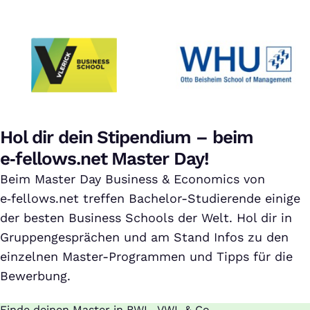
Hol dir dein Stipendium – beim
e‑fellows.net Master Day!
Beim Master Day Business & Economics von
e‑fellows.net treffen Bachelor-Studierende einige
der besten Business Schools der Welt. Hol dir in
Gruppengesprächen und am Stand Infos zu den
einzelnen Master-Programmen und Tipps für die
Bewerbung.
Finde deinen Master in BWL, VWL & Co.