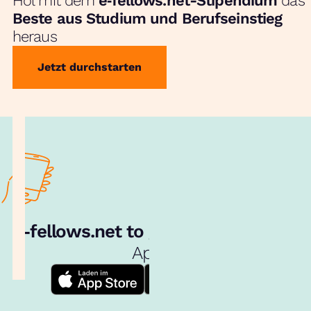
Hol mit dem
e‑fellows.net-Stipendium
das
Beste aus Studium und Berufseinstieg
heraus
Jetzt durchstarten
e‑fellows.net to go:
Hol dir unsere
App!