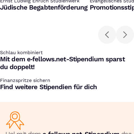
Ernst Ludwig Ehrlich Studienwerk
:
Evangelisches Studi
:
Jüdische Begabtenförderung
Promotionsst
Schlau kombiniert
:
Mit dem e‑fellows.net-Stipendium sparst
du doppelt!
Finanzspritze sichern
:
Find weitere Stipendien für dich