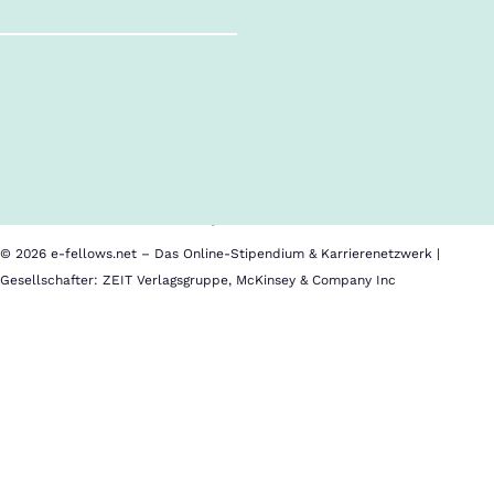
Follow us!
Inhalte im Überblick
Über uns
Cookies
Nutzungsbedingungen
Barrierefreiheit
Datenschutz
Impressum
© 2026 e-fellows.net – Das Online-Stipendium & Karrierenetzwerk |
Gesellschafter: ZEIT Verlagsgruppe, McKinsey & Company Inc