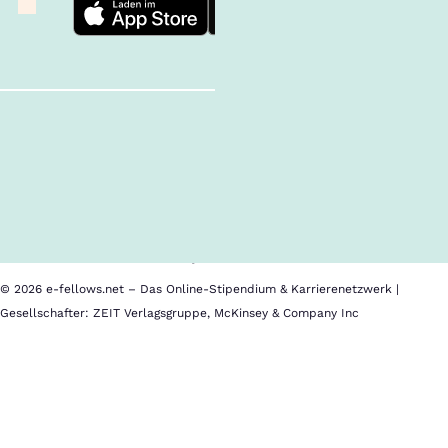
Follow us!
Inhalte im Überblick
Über uns
Cookies
Nutzungsbedingungen
Barrierefreiheit
Datenschutz
Impressum
© 2026 e-fellows.net – Das Online-Stipendium & Karrierenetzwerk |
Gesellschafter: ZEIT Verlagsgruppe, McKinsey & Company Inc