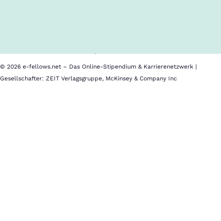
Inhalte im Überblick
Über uns
Cookies
Nutzungsbedingungen
Barrierefreiheit
Datenschutz
Impressum
© 2026 e-fellows.net – Das Online-Stipendium & Karrierenetzwerk |
Gesellschafter: ZEIT Verlagsgruppe, McKinsey & Company Inc