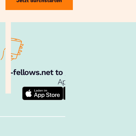
Jetzt durchstarten
e‑fellows.net to go:
Hol dir unsere
App!
Follow us!