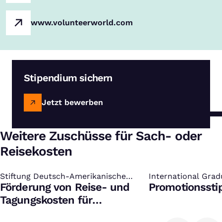
www.volunteerworld.com
Stipendium sichern
Jetzt bewerben
Weitere Zuschüsse für Sach- oder
Reisekosten
Stiftung Deutsch-Amerikanische
:
International Grad
:
Wissenschaftsbeziehungen
Förderung von Reise- und
Study of Culture 
Promotionssti
Tagungskosten für
internationale