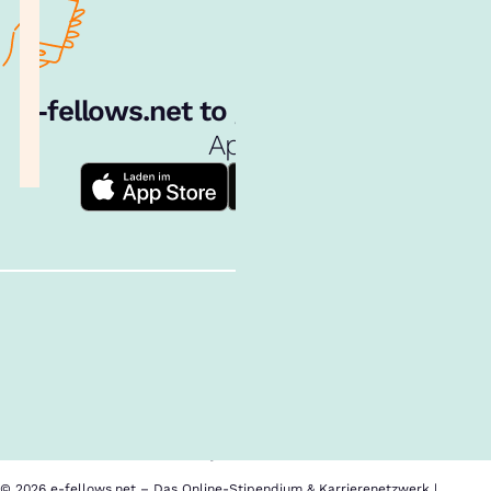
e‑fellows.net to go:
Hol dir unsere
App!
Follow us!
Inhalte im Überblick
Über uns
Cookies
Nutzungsbedingungen
Barrierefreiheit
Datenschutz
Impressum
© 2026 e-fellows.net – Das Online-Stipendium & Karrierenetzwerk |