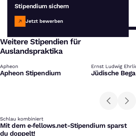
Stipendium sichern
Jetzt bewerben
Weitere Stipendien für
Auslandspraktika
Apheon
:
Ernst Ludwig Ehrl
:
Apheon Stipendium
Jüdische Bega
Schlau kombiniert
:
Mit dem e‑fellows.net-Stipendium sparst
du doppelt!