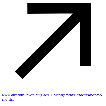
www.diversity.uni-freiburg.de/GDManagement/Gender/stay-come-
and-stay
.