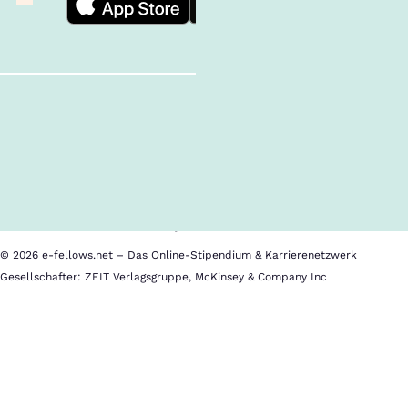
Follow us!
Inhalte im Überblick
Über uns
Cookies
Nutzungsbedingungen
Barrierefreiheit
Datenschutz
Impressum
© 2026 e-fellows.net – Das Online-Stipendium & Karrierenetzwerk |
Gesellschafter: ZEIT Verlagsgruppe, McKinsey & Company Inc