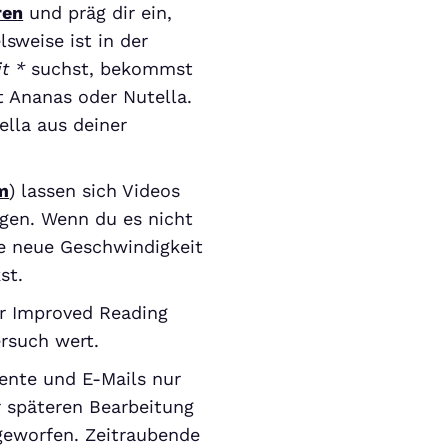
ren
und präg dir ein,
sweise ist in der
t *
suchst, bekommst
t Ananas oder Nutella.
ella aus deiner
m
) lassen sich Videos
igen. Wenn du es nicht
die neue Geschwindigkeit
st.
r Improved Reading
ersuch wert.
mente und E-Mails nur
ur späteren Bearbeitung
geworfen. Zeitraubende