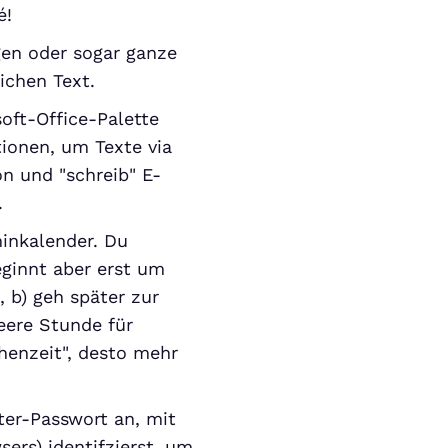
é!
gen oder sogar ganze
ichen Text.
ft-Office-Palette
tionen, um Texte via
n und "schreib" E-
.
inkalender. Du
eginnt aber erst um
, b) geh später zur
eere Stunde für
henzeit", desto mehr
ter-Passwort an, mit
ers) identifzierst, um