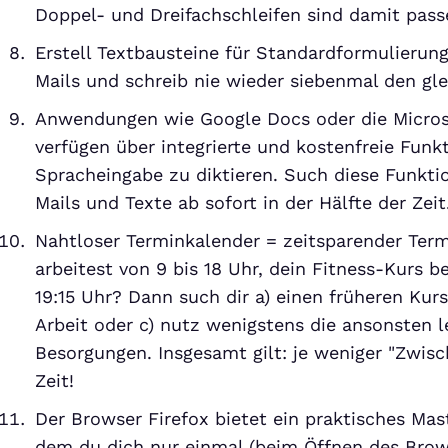
Doppel- und Dreifachschleifen sind damit pass
Erstell Textbausteine für Standardformulierun
Mails und schreib nie wieder siebenmal den gle
Anwendungen wie Google Docs oder die Microso
verfügen über integrierte und kostenfreie Funk
Spracheingabe zu diktieren. Such diese Funktio
Mails und Texte ab sofort in der Hälfte der Zeit
Nahtloser Terminkalender = zeitsparender Term
arbeitest von 9 bis 18 Uhr, dein Fitness-Kurs b
19:15 Uhr? Dann such dir a) einen früheren Kurs
Arbeit oder c) nutz wenigstens die ansonsten l
Besorgungen. Insgesamt gilt: je weniger "Zwisc
Zeit!
Der Browser Firefox bietet ein praktisches Mas
dem du dich nur einmal (beim Öffnen des Brows