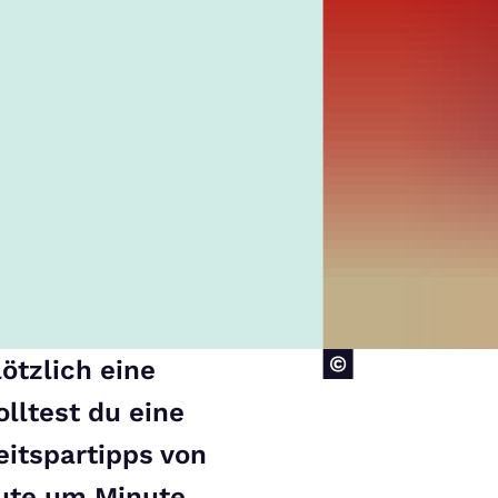
ötzlich eine
lltest du eine
itspartipps von
nute um Minute