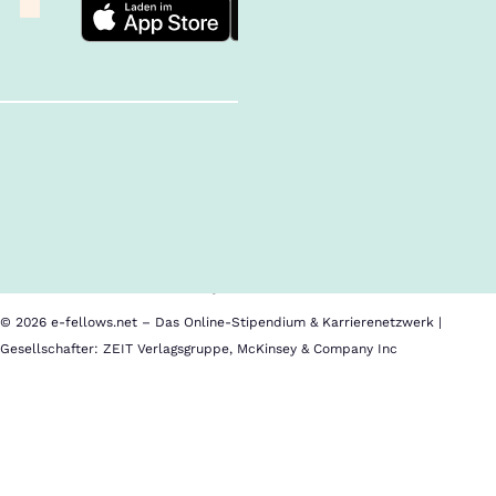
Follow us!
Inhalte im Überblick
Über uns
Cookies
Nutzungsbedingungen
Barrierefreiheit
Datenschutz
Impressum
© 2026 e-fellows.net – Das Online-Stipendium & Karrierenetzwerk |
Gesellschafter: ZEIT Verlagsgruppe, McKinsey & Company Inc