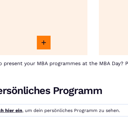
to present your MBA programmes at the MBA Day? 
ersönliches Programm
h hier ein
, um dein persönliches Programm zu sehen.