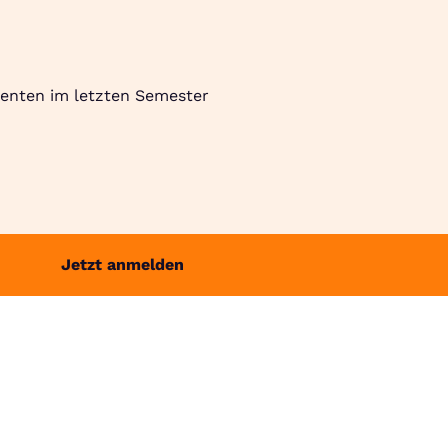
Suche
Community
Jobbörse
Login
Menü
denten im letzten Semester
Jetzt anmelden