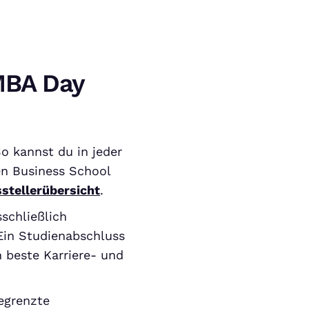
MBA Day
o kannst du in jeder
en Business School
stellerübersicht
.
sschließlich
Ein Studienabschluss
 beste Karriere- und
egrenzte