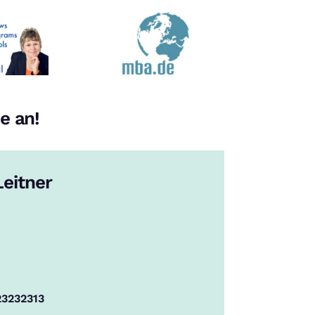
e an!
eitner
23232313