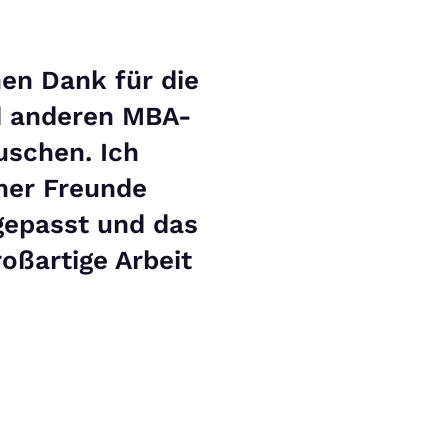
hen Dank für die
nd anderen MBA-
uschen. Ich
ner Freunde
gepasst und das
oßartige Arbeit