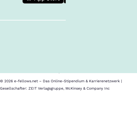
Follow us!
Inhalte im Überblick
Über uns
Cookies
Nutzungsbedingungen
Barrierefreiheit
Datenschutz
Impressum
© 2026 e-fellows.net – Das Online-Stipendium & Karrierenetzwerk |
Gesellschafter: ZEIT Verlagsgruppe, McKinsey & Company Inc
Expertenbuch
Im
„Der
Kalender
LL.M.
speichern
2026“