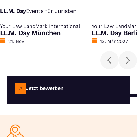
LL.M. Day
Events für Juristen
Your Law LandMark International
:
Your Law LandMark
:
LL.M. Day München
LL.M. Day Berl
Datum
Sa, 21. Nov
Datum
Sa, 13. Mär 2027
Jetzt bewerben