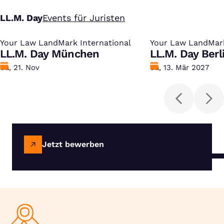
LL.M. Day
Events für Juristen
Your Law LandMark International
:
Your Law LandMark
:
LL.M. Day München
LL.M. Day Berl
Datum
Sa, 21. Nov
Datum
Sa, 13. Mär 2027
Jetzt bewerben