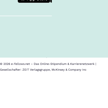
Follow us!
Inhalte im Überblick
Über uns
Cookies
Nutzungsbedingungen
Barrierefreiheit
Datenschutz
Impressum
© 2026 e-fellows.net – Das Online-Stipendium & Karrierenetzwerk |
Gesellschafter: ZEIT Verlagsgruppe, McKinsey & Company Inc
University
Im
of
Kalender
Virginia
speichern
School