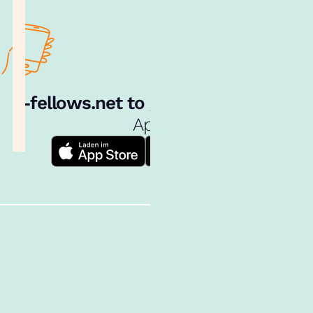
e‑fellows.net to go:
Hol dir unsere
App!
Follow us!
Inhalte im Überblick
Über uns
Cookies
Nutzungsbedingungen
Barrierefreiheit
Datenschutz