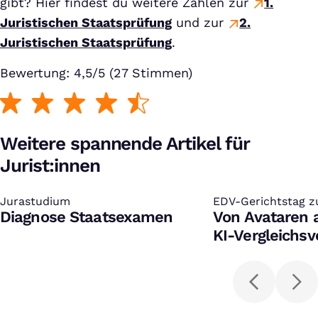
gibt? Hier findest du weitere Zahlen zur
1.
Juristischen Staatsprüfung
und zur
2.
Juristischen Staatsprüfung
.
Bewertung: 4,5/5 (27 Stimmen)
Weitere spannende Artikel für
Jurist:innen
Jurastudium
:
EDV-Gerichtstag zu
:
Diagnose Staatsexamen
Von Ava­taren
KI-Ver­g­leichs­