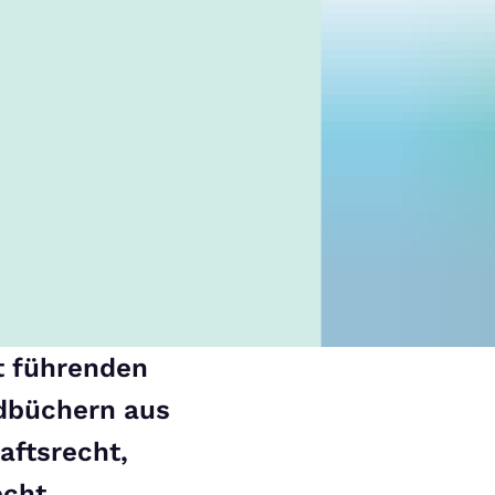
 führenden
dbüchern aus
aftsrecht,
echt,