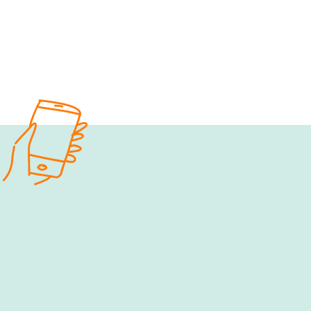
e‑fellows.net to go:
Hol dir 