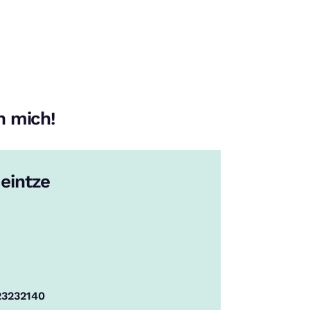
n mich!
 in unserer
Datenschutzerklärung
.
Heintze
23232140