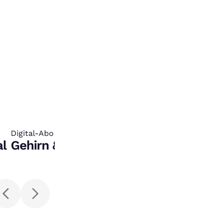
Digital-Abo und Datenbank
:
al
Gehirn & Geist digital lesen