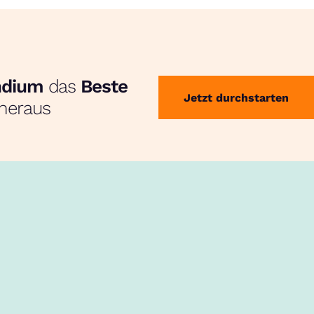
endium
das
Beste
Jetzt durchstarten
heraus