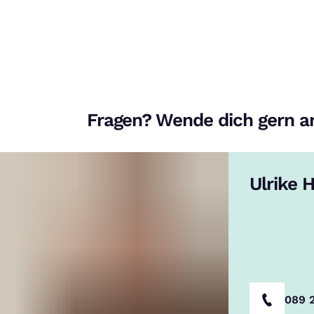
Fragen? Wende dich gern a
chmidt online
eine Verbindung zu YouTube aufgebaut. Weitere Informationen findest Du
Ulrike 
089 