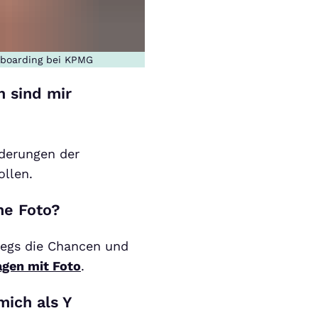
nboarding bei KPMG
n sind mir
rderungen der
llen.
ne Foto?
egs die Chancen und
gen mit Foto
.
mich als Y