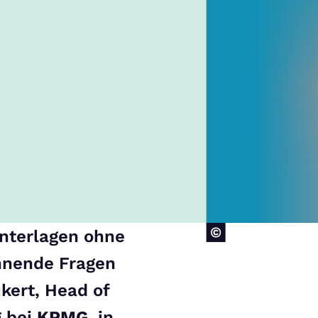
nterlagen ohne
nnende Fragen
kert, Head of
g bei
KPMG
, in