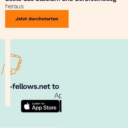
heraus
Jetzt durchstarten
e‑fellows.net to go:
Hol dir unsere
App!