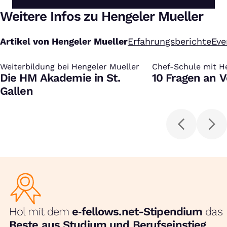
Weitere Infos zu Hengeler Mueller
Artikel von Hengeler Mueller
Erfahrungsberichte
Eve
Weiterbildung bei Hengeler Mueller
:
Chef-Schule mit H
:
Die HM Akademie in St.
10 Fragen an 
Gallen
Hol mit dem
e‑fellows.net-Stipendium
das
Beste aus Studium und Berufseinstieg