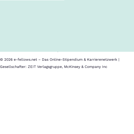
Follow us!
Inhalte im Überblick
Über uns
Cookies
Nutzungsbedingungen
Barrierefreiheit
Datenschutz
Impressum
© 2026 e-fellows.net – Das Online-Stipendium & Karrierenetzwerk |
Gesellschafter: ZEIT Verlagsgruppe, McKinsey & Company Inc
Das
Referendariatsprogramm
beinhaltet:
Die
direkte