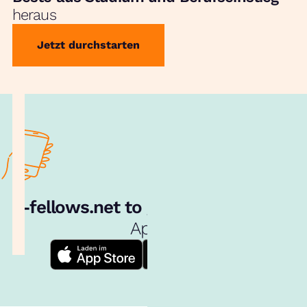
heraus
Jetzt durchstarten
e‑fellows.net to go:
Hol dir unsere
App!