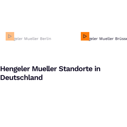
Hengeler Mueller Berlin
Hengeler Mueller Berlin
Hengeler Mueller Brüss
Bei Klick auf dieses Video wird eine Verbindung zu
Vimeo aufgebaut. Weitere Informationen findest Du in
unserer
Datenschutzerklärung
.
Hengeler Mueller Standorte in
Deutschland