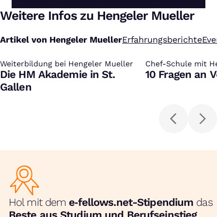
Weitere Infos zu Hengeler Mueller
Artikel von Hengeler Mueller
Erfahrungsberichte
Eve
Weiterbildung bei Hengeler Mueller
:
Chef-Schule mit H
:
Die HM Akademie in St.
10 Fragen an 
Gallen
Hol mit dem
e‑fellows.net-Stipendium
das
Beste aus Studium und Berufseinstieg