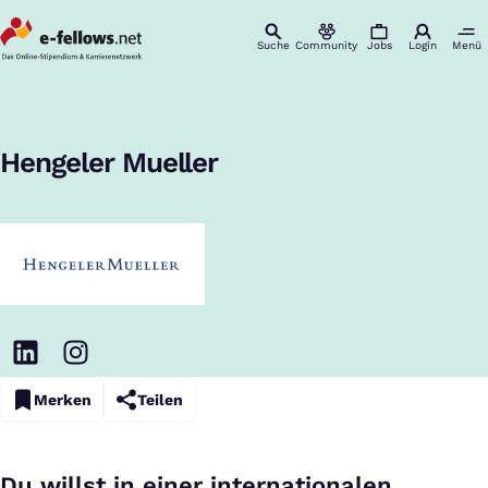
Suche
Community
Jobs
Login
Menü
Startseite
Unternehmen
Hengeler Mueller
Karriere & Einstieg
:
Hengeler Mueller
Merken
Teilen
Du willst in einer internationalen