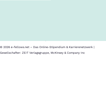
Follow us!
Inhalte im Überblick
Über uns
Cookies
Nutzungsbedingungen
Barrierefreiheit
Datenschutz
Impressum
© 2026 e-fellows.net – Das Online-Stipendium & Karrierenetzwerk |
Gesellschafter: ZEIT Verlagsgruppe, McKinsey & Company Inc
Workshops
Nur
in
der
persönlichen
Begegnung