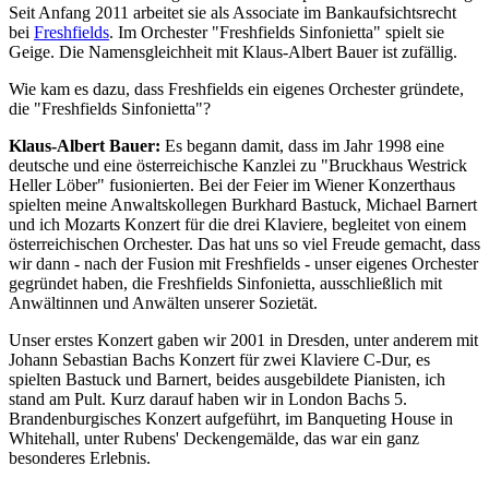
Seit Anfang 2011 arbeitet sie als Associate im Bankaufsichtsrecht
bei
Freshfields
. Im Orchester "Freshfields Sinfonietta" spielt sie
Geige. Die Namensgleichheit mit Klaus-Albert Bauer ist zufällig.
Wie kam es dazu, dass Freshfields ein eigenes Orchester gründete,
die "Freshfields Sinfonietta"?
Klaus-Albert Bauer:
Es begann damit, dass im Jahr 1998 eine
deutsche und eine österreichische Kanzlei zu "Bruckhaus Westrick
Heller Löber" fusionierten. Bei der Feier im Wiener Konzerthaus
spielten meine Anwaltskollegen Burkhard Bastuck, Michael Barnert
und ich Mozarts Konzert für die drei Klaviere, begleitet von einem
österreichischen Orchester. Das hat uns so viel Freude gemacht, dass
wir dann - nach der Fusion mit Freshfields - unser eigenes Orchester
gegründet haben, die Freshfields Sinfonietta, ausschließlich mit
Anwältinnen und Anwälten unserer Sozietät.
Unser erstes Konzert gaben wir 2001 in Dresden, unter anderem mit
Johann Sebastian Bachs Konzert für zwei Klaviere C-Dur, es
spielten Bastuck und Barnert, beides ausgebildete Pianisten, ich
stand am Pult. Kurz darauf haben wir in London Bachs 5.
Brandenburgisches Konzert aufgeführt, im Banqueting House in
Whitehall, unter Rubens' Deckengemälde, das war ein ganz
besonderes Erlebnis.