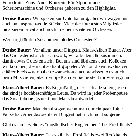
Frankfurter Zoos. Auch Konzerte Für Alphorn oder
Schreibmaschine und Orchester gehören zu den Highlights.
Denise Bauer:
Wir spielen zur Unterhaltung, aber wir wagen uns
auch an anspruchsvolle Stücke. Viele der Orchester-Mitglieder
musizieren privat auch noch in einem weiteren Orchester.
Wer sorgt für den Zusammenhalt des Orchesters?
Denise Bauer:
Vor allem unser Dirigent, Klaus-Albert Bauer. Aber
das Orchester ist auch Teamwork, wir arbeiten alle zusammen,
damit etwas Gutes entsteht. Bei uns sind übrigens auch Kollegen
willkommen, die nicht so häufig spielen. Wir sind kein exklusiver
elitärer Kreis – wir haben zwar schon einen gewissen Anspruch
beim Musizieren, aber der Spaß an der Sache steht im Vordergrund.
Klaus-Albert Bauer:
Es ist großartig, dass sich alle so engagieren –
das sind ja hochbeschäftigte Leute. Da wird in jeder Probenpause
das Smartphone gezückt und Mails beantwortet.
Denise Bauer:
Manchmal sogar, wenn man nur ein paar Takte
Pause hat. Aber das sieht der Dirigent natürlich nicht so gerne.
G
ibt es noch weiteres "musikalisches Engagement" bei Freshfields?
Klaus-Albert Bauer:
Ja, es gibt bei Freshfields zwei Rockbands,