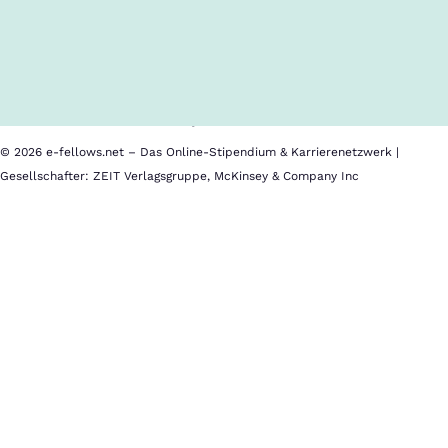
Inhalte im Überblick
Über uns
Cookies
Nutzungsbedingungen
Barrierefreiheit
Datenschutz
Impressum
© 2026 e-fellows.net – Das Online-Stipendium & Karrierenetzwerk |
Gesellschafter: ZEIT Verlagsgruppe, McKinsey & Company Inc