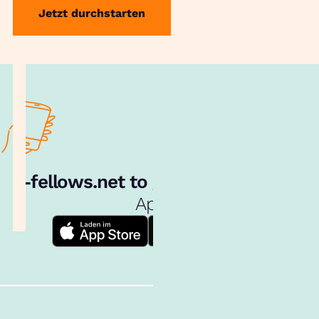
Jetzt durchstarten
e‑fellows.net to go:
Hol dir unsere
App!
Follow us!