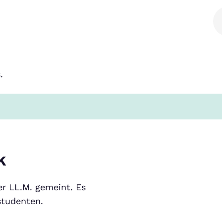
.
k
r LL.M. gemeint. Es
studenten.