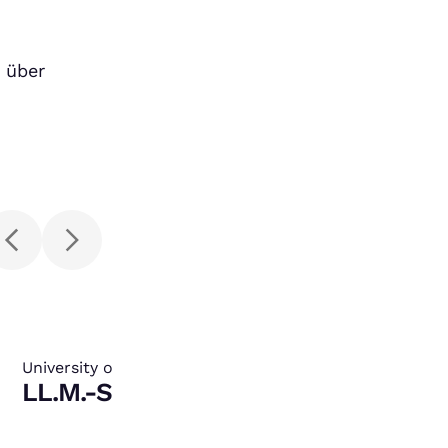
s über
University of Southern California Gould School of
:
Law
LL.M.-Stipendium