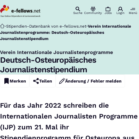
Suche
Community
Jobs
Login
Menü
Startseite
Stipendien-Datenbank von e-fellows.net
Verein Internationale
Journalistenprogramme: Deutsch-Osteuropäisches
Journalistenstipendium
Verein Internationale Journalistenprogramme
:
Deutsch-Osteuropäisches
Journalistenstipendium
Merken
Teilen
Änderung / Fehler melden
Für das Jahr 2022 schreiben die
Internationalen Journalisten Programme
(IJP) zum 21. Mal ihr
Stipendienprogramm für Osteuropa aus.