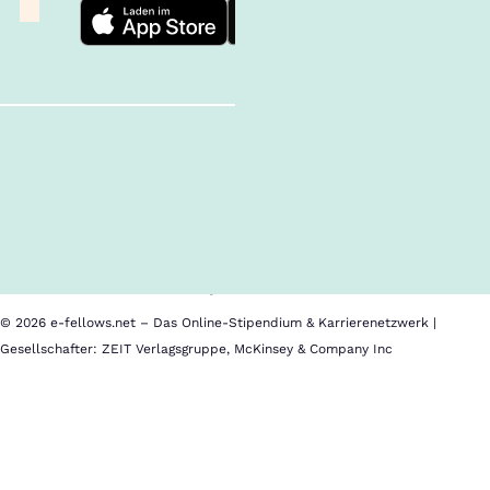
Follow us!
Inhalte im Überblick
Über uns
Cookies
Nutzungsbedingungen
Barrierefreiheit
Datenschutz
Impressum
© 2026 e-fellows.net – Das Online-Stipendium & Karrierenetzwerk |
Gesellschafter: ZEIT Verlagsgruppe, McKinsey & Company Inc