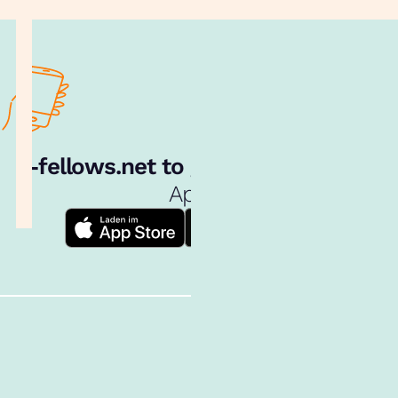
e‑fellows.net to go:
Hol dir unsere
App!
Follow us!
Inhalte im Überblick
Über uns
Cookies