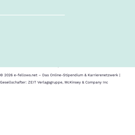
Follow us!
Inhalte im Überblick
Über uns
Cookies
Nutzungsbedingungen
Barrierefreiheit
Datenschutz
Impressum
© 2026 e-fellows.net – Das Online-Stipendium & Karrierenetzwerk |
Gesellschafter: ZEIT Verlagsgruppe, McKinsey & Company Inc