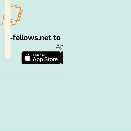
e‑fellows.net to go:
Hol dir unsere
App!
Follow us!
Inhalte im Überblick
Über uns
Cookies
Nutzungsbedingungen
Barrierefreiheit
Datenschutz
Impressum