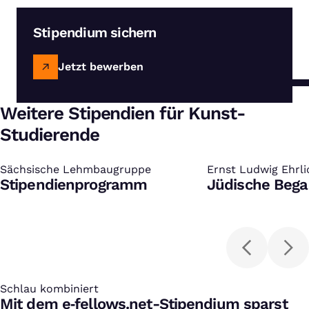
Stipendium sichern
Jetzt bewerben
Weitere Stipendien für Kunst-
Studierende
Sächsische Lehmbaugruppe
:
Ernst Ludwig Ehrl
:
Stipendienprogramm
Jüdische Bega
Schlau kombiniert
:
Mit dem e‑fellows.net-Stipendium sparst