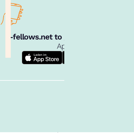
e‑fellows.net to go:
Hol dir unsere
App!
Follow us!
Inhalte im Überblick
Über uns
Cookies
Nutzungsbedingungen
Barrierefreiheit
Datenschutz
Impressum