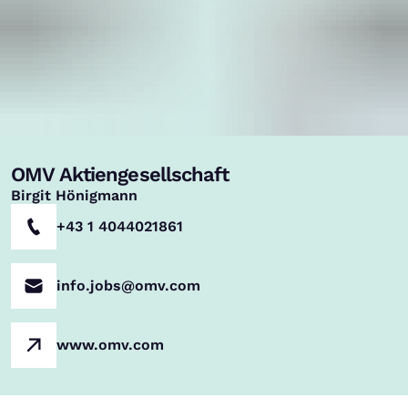
OMV Aktiengesellschaft
,
Birgit Hönigmann
+43 1 4044021861
info.jobs@omv.com
www.omv.com