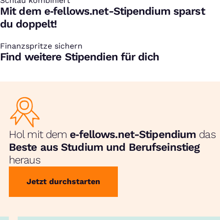
Schlau kombiniert
:
Mit dem e‑fellows.net-Stipendium sparst
du doppelt!
Finanzspritze sichern
:
Find weitere Stipendien für dich
Hol mit dem
e‑fellows.net-Stipendium
das
Beste aus Studium und Berufseinstieg
heraus
Jetzt durchstarten