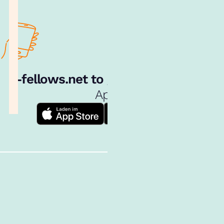
e‑fellows.net to go:
Hol dir unsere
App!
Follow us!
Inhalte im Überblick
Über uns
Cookies
Nutzungsbedingungen
Barrierefreiheit