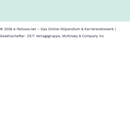
Cookies
Nutzungsbedingungen
Barrierefreiheit
Datenschutz
Impressum
© 2026 e-fellows.net – Das Online-Stipendium & Karrierenetzwerk |
Gesellschafter: ZEIT Verlagsgruppe, McKinsey & Company Inc