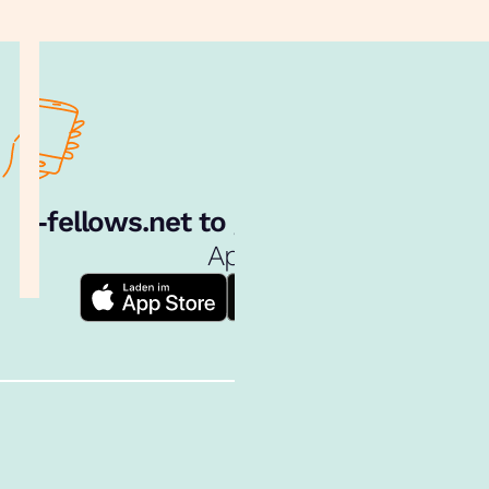
e‑fellows.net to go:
Hol dir unsere
App!
Follow us!
Inhalte im Überblick
Über uns