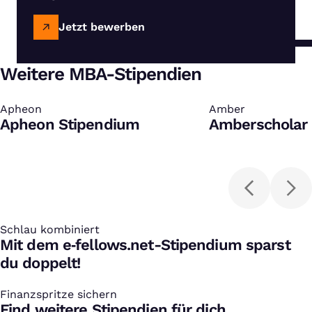
Jetzt bewerben
Weitere MBA-Stipendien
Apheon
:
Amber
:
Apheon Stipendium
Amberscholar 
Schlau kombiniert
:
Mit dem e‑fellows.net-Stipendium sparst
du doppelt!
Finanzspritze sichern
:
Find weitere Stipendien für dich