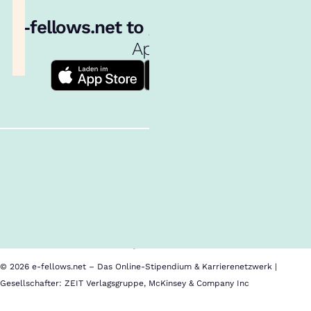
e‑fellows.net to go:
Hol dir unsere
App!
Follow us!
Inhalte im Überblick
Über uns
Cookies
Nutzungsbedingungen
Barrierefreiheit
Datenschutz
Impressum
© 2026 e-fellows.net – Das Online-Stipendium & Karrierenetzwerk |
Gesellschafter: ZEIT Verlagsgruppe, McKinsey & Company Inc