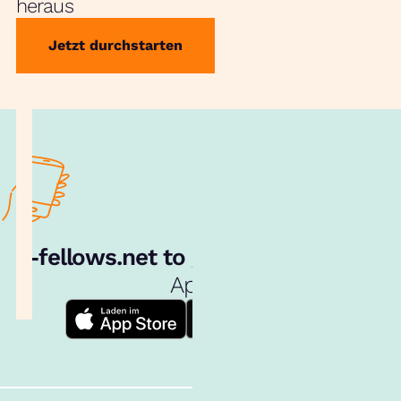
heraus
Jetzt durchstarten
e‑fellows.net to go:
Hol dir unsere
App!
Follow us!