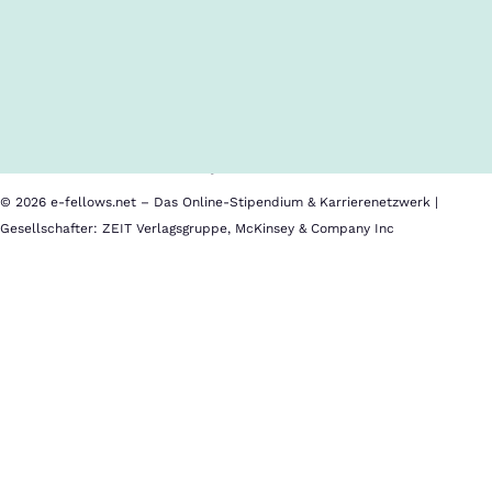
Inhalte im Überblick
Über uns
Cookies
Nutzungsbedingungen
Barrierefreiheit
Datenschutz
Impressum
© 2026 e-fellows.net – Das Online-Stipendium & Karrierenetzwerk |
Gesellschafter: ZEIT Verlagsgruppe, McKinsey & Company Inc