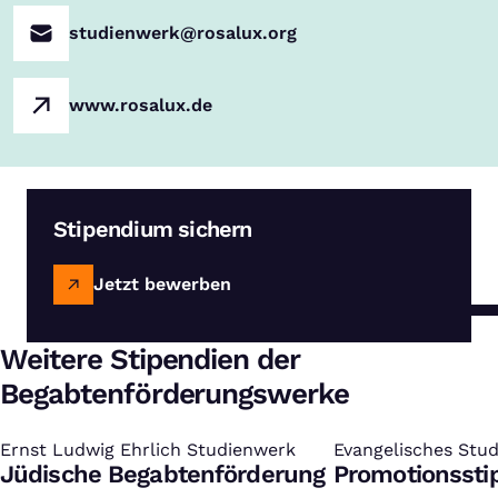
studienwerk@rosalux.org
www.rosalux.de
Stipendium sichern
Jetzt bewerben
Weitere Stipendien der
Begabtenförderungswerke
Ernst Ludwig Ehrlich Studienwerk
:
Evangelisches Studi
:
Jüdische Begabtenförderung
Promotionsst