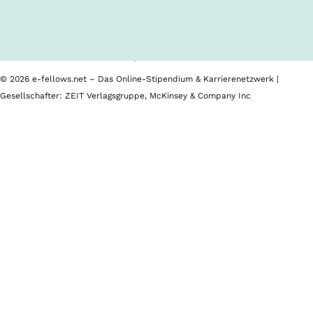
Cookies
Nutzungsbedingungen
Barrierefreiheit
Datenschutz
Impressum
© 2026 e-fellows.net – Das Online-Stipendium & Karrierenetzwerk |
Gesellschafter: ZEIT Verlagsgruppe, McKinsey & Company Inc