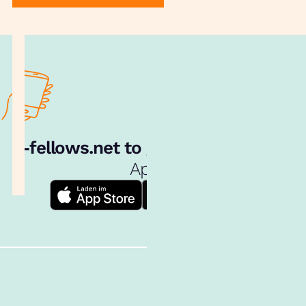
e‑fellows.net to go:
Hol dir unsere
App!
Follow us!
Inhalte im Überblick
Über uns