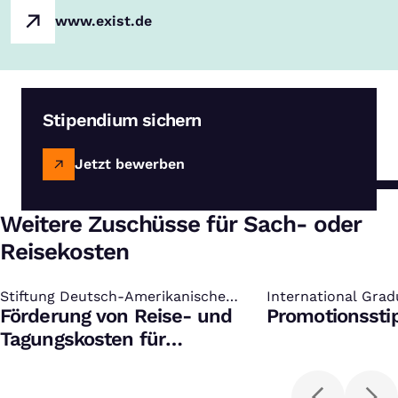
www.exist.de
Stipendium sichern
Jetzt bewerben
Weitere Zuschüsse für Sach- oder
Reisekosten
Stiftung Deutsch-Amerikanische
:
International Grad
:
Wissenschaftsbeziehungen
Förderung von Reise- und
Study of Culture 
Promotionssti
Tagungskosten für
internationale
wissenschaftliche