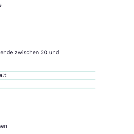
s
erende zwischen 20 und
.
alt
men