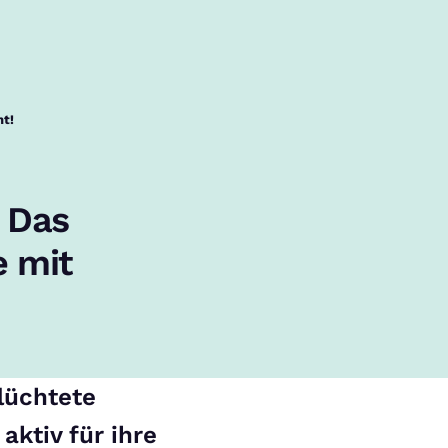
ht!
 Das
e mit
lüchtete
aktiv für ihre