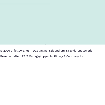
Follow us!
Inhalte im Überblick
Über uns
Cookies
Nutzungsbedingungen
Barrierefreiheit
Datenschutz
Impressum
© 2026 e-fellows.net – Das Online-Stipendium & Karrierenetzwerk |
Gesellschafter: ZEIT Verlagsgruppe, McKinsey & Company Inc