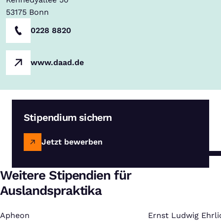
53175
Bonn
0228 8820
www.daad.de
Stipendium sichern
Jetzt bewerben
Weitere Stipendien für
Auslandspraktika
Apheon
:
Ernst Ludwig Ehrl
: