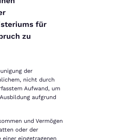
inen
er
steriums für
pruch zu
eunigung der
lichem, nicht durch
erfasstem Aufwand, um
 Ausbildung aufgrund
inkommen und Vermögen
atten oder der
 einer eingetragenen