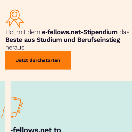
Hol mit dem
e‑fellows.net-Stipendium
das
Beste aus Studium und Berufseinstieg
heraus
Jetzt durchstarten
e‑fellows.net to go:
Hol dir unsere