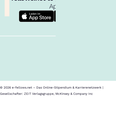
App!
Follow us!
Inhalte im Überblick
Über uns
Cookies
Nutzungsbedingungen
Barrierefreiheit
Datenschutz
Impressum
© 2026 e-fellows.net – Das Online-Stipendium & Karrierenetzwerk |
Gesellschafter: ZEIT Verlagsgruppe, McKinsey & Company Inc