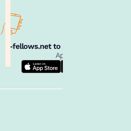
e‑fellows.net to go:
Hol dir unsere
App!
Follow us!
Inhalte im Überblick
Über uns
Cookies
Nutzungsbedingungen
Barrierefreiheit