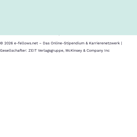
Inhalte im Überblick
Über uns
Cookies
Nutzungsbedingungen
Barrierefreiheit
Datenschutz
Impressum
© 2026 e-fellows.net – Das Online-Stipendium & Karrierenetzwerk |
Gesellschafter: ZEIT Verlagsgruppe, McKinsey & Company Inc