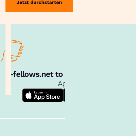
Jetzt durchstarten
e‑fellows.net to go:
Hol dir unsere
App!
Follow us!