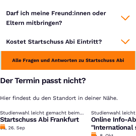
Darf ich meine Freund:innen oder
Eltern mitbringen?
Kostet Startschuss Abi Eintritt?
Alle Fragen und Antworten zu Startschuss Abi
Der Termin passt nicht?
Hier findest du den Standort in deiner Nähe.
Studienwahl leicht gemacht beim
:
Studienwahl leich
:
kostenlosen Studien-Infotag
Startschuss Abi Frankfurt
kostenlosen Studi
Online Info-A
"International
Datum
Sa, 26. Sep
Datum
Do, 8. Okt