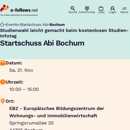
Suche
Community
Jobs
Login
Menü
Startseite
Events
Startschuss Abi
Bochum
Studienwahl leicht gemacht beim kostenlosen Studien-
:
Infotag
Startschuss Abi Bochum
Datum:
Sa, 21. Nov
Uhrzeit:
10:00 – 15:00
Ort:
EBZ - Europäisches Bildungszentrum der
Wohnungs- und Immobilienwirtschaft
Springorumallee 20