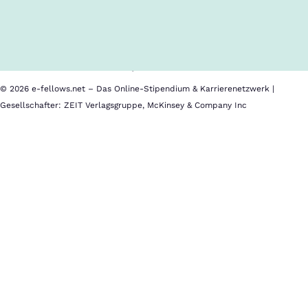
Über uns
Cookies
Nutzungsbedingungen
Barrierefreiheit
Datenschutz
Impressum
© 2026 e-fellows.net – Das Online-Stipendium & Karrierenetzwerk |
Gesellschafter: ZEIT Verlagsgruppe, McKinsey & Company Inc
Darüber
kannst
du
mit
Hochschulen
und
Unternehmen
sprechen