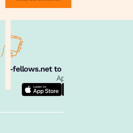
e‑fellows.net to go:
Hol dir unsere
App!
Follow us!
Inhalte im Überblick