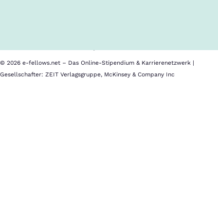
Über uns
Cookies
Nutzungsbedingungen
Barrierefreiheit
Datenschutz
Impressum
© 2026 e-fellows.net – Das Online-Stipendium & Karrierenetzwerk |
Gesellschafter: ZEIT Verlagsgruppe, McKinsey & Company Inc
Westfälische
Hochschule
Standorte
Gelsenkirchen
Bocholt