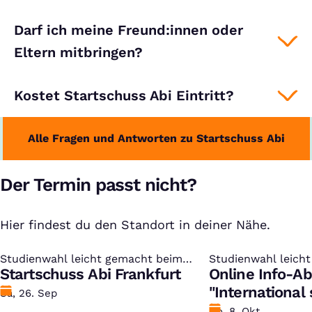
Darf ich meine Freund:innen oder
Eltern mitbringen?
Kostet Startschuss Abi Eintritt?
Alle Fragen und Antworten zu Startschuss Abi
Der Termin passt nicht?
Hier findest du den Standort in deiner Nähe.
Studienwahl leicht gemacht beim
:
Studienwahl leich
:
kostenlosen Studien-Infotag
Startschuss Abi Frankfurt
kostenlosen Studi
Online Info-A
"International
Datum
Sa, 26. Sep
Datum
Do, 8. Okt