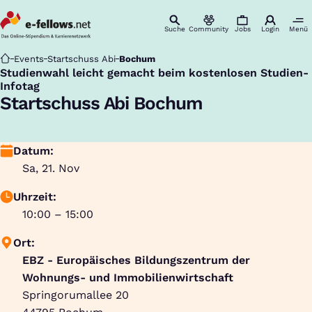
Suche
Community
Jobs
Login
Menü
Startseite
Events
Startschuss Abi
Bochum
Studienwahl leicht gemacht beim kostenlosen Studien-
:
Infotag
Startschuss Abi Bochum
Datum:
Sa, 21. Nov
Uhrzeit:
10:00 – 15:00
Ort:
EBZ - Europäisches Bildungszentrum der
Wohnungs- und Immobilienwirtschaft
Springorumallee 20