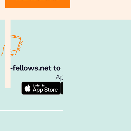
e‑fellows.net to go:
Hol dir unsere
App!
Follow us!
Inhalte im Überblick