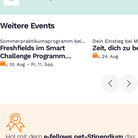
Weitere Events
Sommerpraktikumsprogramm bei
:
Dein Einstieg bei 
:
Freshfields
Freshfields im Smart
Zeit, dich zu 
Challenge Programm
Bewerben
Mo, 24. Aug
kennenlernen
bis
Datum
Mo, 10. Aug – Fr, 11. Sep
Hol mit dem
e‑fellows.net-Stipendium
das