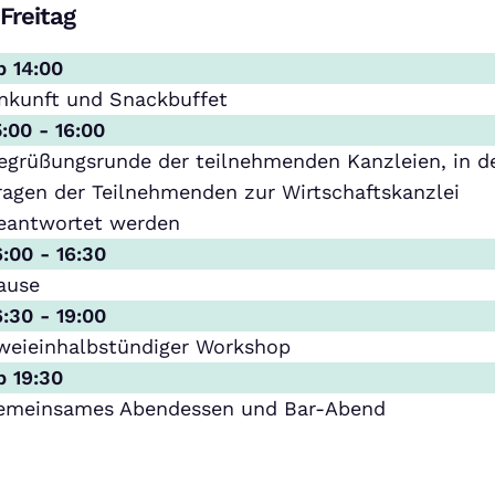
Freitag
b 14:00
nkunft und Snackbuffet
5:00 - 16:00
egrüßungsrunde der teilnehmenden Kanzleien, in d
ragen der Teilnehmenden zur Wirtschaftskanzlei
eantwortet werden
6:00 - 16:30
ause
6:30 - 19:00
weieinhalbstündiger Workshop
b 19:30
emeinsames Abendessen und Bar-Abend