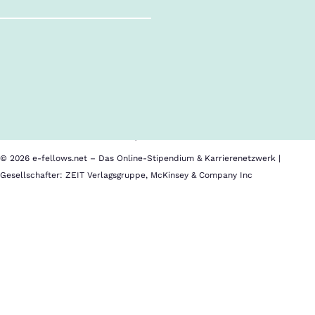
Follow us!
Inhalte im Überblick
Über uns
Cookies
Nutzungsbedingungen
Barrierefreiheit
Datenschutz
Impressum
© 2026 e-fellows.net – Das Online-Stipendium & Karrierenetzwerk |
Gesellschafter: ZEIT Verlagsgruppe, McKinsey & Company Inc
Future
Lawyer
-
Juristische
Tätigkeit
im