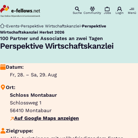
Suche
Community
Jobs
Login
Menü
Startseite
Events
Perspektive Wirtschaftskanzlei
Perspektive
Wirtschaftskanzlei Herbst 2026
100 Partner und Associates an zwei Tagen
:
Perspektive Wirtschaftskanzlei
Datum:
Fr, 28. – Sa, 29. Aug
Ort:
Schloss Montabaur
Schlossweg 1
56410
Montabaur
Auf Google Maps anzeigen
Zielgruppe: