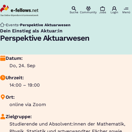
Suche
Community
Jobs
Login
Menü
Startseite
Events
Perspektive Aktuarwesen
Dein Einstieg als Aktuar:in
:
Perspektive Aktuarwesen
Datum:
Do, 24. Sep
Uhrzeit:
14:00 – 19:00
Ort:
online via Zoom
Zielgruppe:
Studierende und Absolvent:innen der Mathematik,
Physik, Statistik und artverwandter Fächer sowie