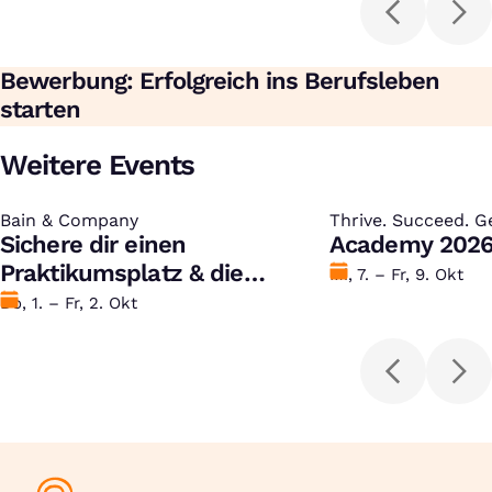
Bewerbung: Erfolgreich ins Berufsleben
starten
Weitere Events
Bain & Company
:
Thrive. Succeed. Ge
:
Sichere dir einen
Academy 202
Praktikumsplatz & die
Datum
Mi, 7. – Fr, 9. Okt
Chance auf ein 10.000 Euro-
Datum
Do, 1. – Fr, 2. Okt
Stipendium!