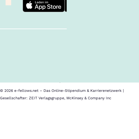
Follow us!
Inhalte im Überblick
Über uns
Cookies
Nutzungsbedingungen
Barrierefreiheit
Datenschutz
Impressum
© 2026 e-fellows.net – Das Online-Stipendium & Karrierenetzwerk |
Gesellschafter: ZEIT Verlagsgruppe, McKinsey & Company Inc
Munich
RE