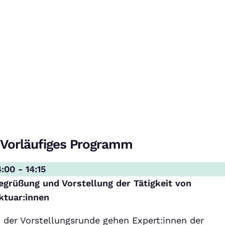
Perspektive Aktuarwesen 2026: Wir sind
dabei – du auch?
Bei Klick auf dieses Video wird eine
Verbindung zu YouTube aufgebaut.
Vorläufiges Programm
Weitere Informationen findest Du
in unserer
Datenschutzerklärung
.
4:00 - 14:15
egrüßung und Vorstellung der Tätigkeit von
ktuar:innen
n der Vorstellungsrunde gehen Expert:innen der