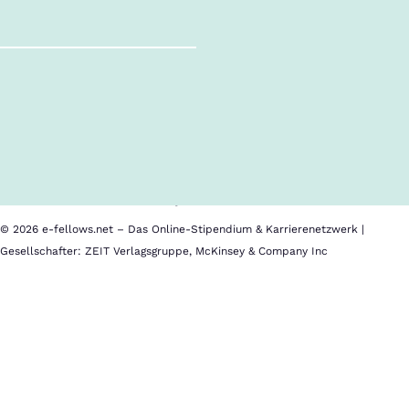
Follow us!
Inhalte im Überblick
Über uns
Cookies
Nutzungsbedingungen
Barrierefreiheit
Datenschutz
Impressum
© 2026 e-fellows.net – Das Online-Stipendium & Karrierenetzwerk |
Gesellschafter: ZEIT Verlagsgruppe, McKinsey & Company Inc
Freie
Im
Universität
Kalender
Bozen
speichern
(IT)
Bewerbungsschluss