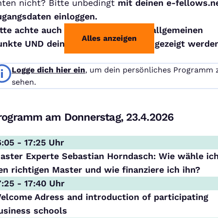
nten nicht? Bitte unbedingt
mit deinen e-fellows.n
ugangsdaten einloggen.
tte achte auch darauf, dass die die allgemeinen
Alles anzeigen
unkte UND deine Einzelgespräche angezeigt werden
Logge dich hier ein
, um dein persönliches Programm 
sehen.
rogramm am Donnerstag, 23.4.2026
6:05 - 17:25 Uhr
aster Experte Sebastian Horndasch: Wie wähle ic
en richtigen Master und wie finanziere ich ihn?
7:25 - 17:40 Uhr
elcome Adress and introduction of participating
usiness schools