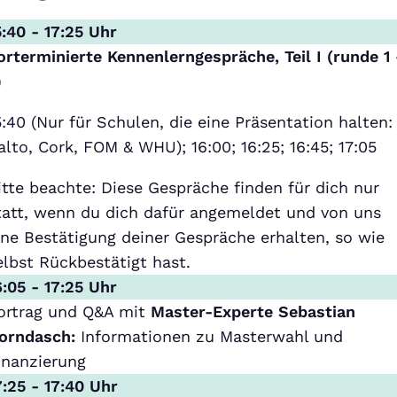
5:40 - 17:25 Uhr
orterminierte Kennenlerngespräche
, Teil I (runde 1
)
5:40 (Nur für Schulen, die eine Präsentation halten:
alto, Cork, FOM & WHU); 16:00; 16:25; 16:45; 17:05
itte beachte: Diese Gespräche finden für dich nur
tatt, wenn du dich dafür angemeldet und von uns
ine Bestätigung deiner Gespräche erhalten, so wie
elbst Rückbestätigt hast.
6:05 - 17:25 Uhr
ortrag und Q&A mit
Master-Experte Sebastian
orndasch:
Informationen zu Masterwahl und
inanzierung
7:25 - 17:40 Uhr