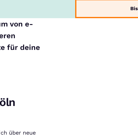
Bis
um von e-
deren
e für deine
öln
ch über neue