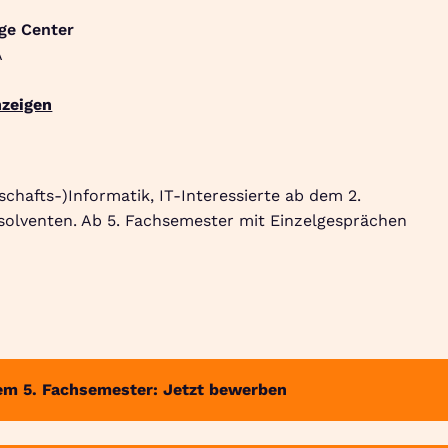
ge Center
A
Suche
Community
Jobbörse
Login
Menü
zeigen
schafts-)Informatik, IT-Interessierte ab dem 2.
olventen. Ab 5. Fachsemester mit Einzelgesprächen
em 5. Fachsemester: Jetzt bewerben