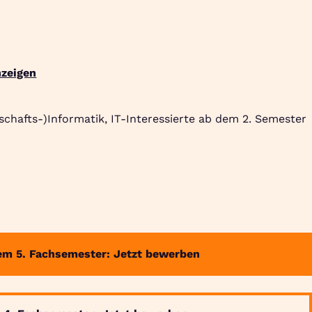
Suche
Community
Jobbörse
Login
Menü
zeigen
schafts-)Informatik, IT-Interessierte ab dem 2. Semester
em 5. Fachsemester: Jetzt bewerben