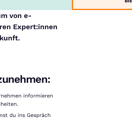
Bis
um von e-
eren Expert:innen
kunft.
lzunehmen:
rnehmen informieren
heiten.
st du ins Gespräch