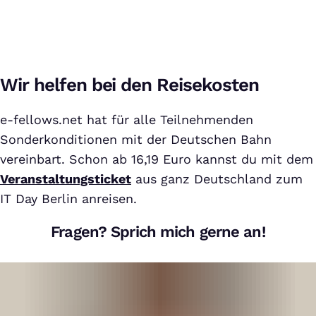
e-fellows.net IT Day
Bei Klick auf dieses Video wird eine Verbindung zu YouTube
Wir helfen bei den Reisekosten
aufgebaut. Weitere Informationen findest Du in unserer
Datenschutzerklärung
.
e-fellows.net hat für alle Teilnehmenden
Sonderkonditionen mit der Deutschen Bahn
vereinbart. Schon ab 16,19 Euro kannst du mit dem
Veranstaltungsticket
aus ganz Deutschland zum
IT Day Berlin anreisen.
Fragen? Sprich mich gerne an!