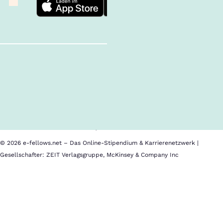
Follow us!
Inhalte im Überblick
Über uns
Cookies
Nutzungsbedingungen
Barrierefreiheit
Datenschutz
Impressum
© 2026 e-fellows.net – Das Online-Stipendium & Karrierenetzwerk |
Gesellschafter: ZEIT Verlagsgruppe, McKinsey & Company Inc
Deutsche
Bank