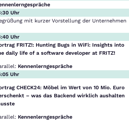
ennenlerngespräche
3:30 Uhr
egrüßung mit kurzer Vorstellung der Unternehmen
3:40 Uhr
ortrag FRITZ!:
Hunting Bugs in WiFi: Insights into
he daily life of a software developer at FRITZ!
arallel:
Kennenlerngespräche
4:05 Uhr
ortrag CHECK24: Möbel im Wert von 10 Mio. Euro
erschenkt – was das Backend wirklich
aushalten
usste
arallel:
Kennenlerngespräche