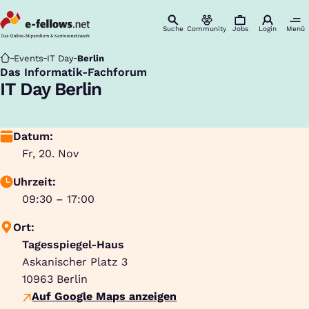
Suche
Community
Jobs
Login
Menü
Startseite
Events
IT Day
Berlin
Das Informatik-Fachforum
:
IT Day Berlin
Datum:
Fr, 20. Nov
Uhrzeit:
09:30 – 17:00
Ort:
Tagesspiegel-Haus
Askanischer Platz 3
10963
Berlin
Auf Google Maps anzeigen