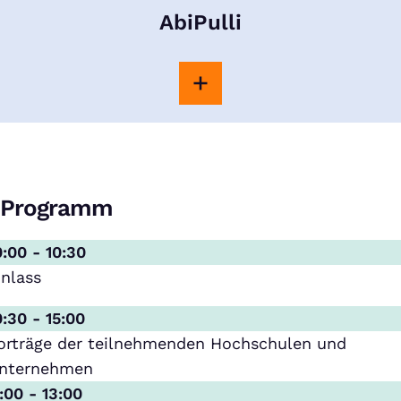
AbiPulli
Programm
0:00 - 10:30
inlass
0:30 - 15:00
orträge der teilnehmenden Hochschulen und
nternehmen
1:00 - 13:00