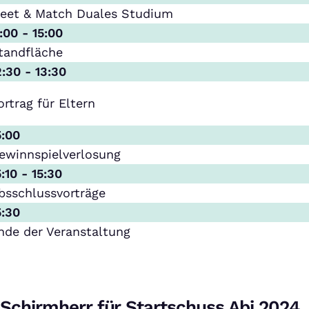
eet & Match Duales Studium
1:00 - 15:00
tandfläche
2:30 - 13:30
ortrag für Eltern
5:00
ewinnspielverlosung
5:10 - 15:30
bsschlussvorträge
5:30
nde der Veranstaltung
Schirmherr für Startschuss Abi 2024