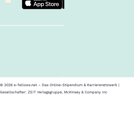
Follow us!
Inhalte im Überblick
Über uns
Cookies
Nutzungsbedingungen
Barrierefreiheit
Datenschutz
Impressum
© 2026 e-fellows.net – Das Online-Stipendium & Karrierenetzwerk |
Gesellschafter: ZEIT Verlagsgruppe, McKinsey & Company Inc
AbiPulli
Im
Kalender
speichern
Informationen
folgen