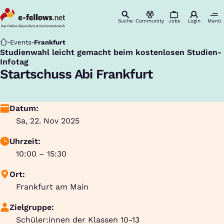
Suche
Community
Jobs
Login
Menü
Startseite
Events
Frankfurt
Studienwahl leicht gemacht beim kostenlosen Studien-
:
Infotag
Startschuss Abi Frankfurt
Datum:
Sa, 22. Nov 2025
Uhrzeit:
10:00 – 15:30
Ort:
Frankfurt am Main
Zielgruppe:
Schüler:innen der Klassen 10-13