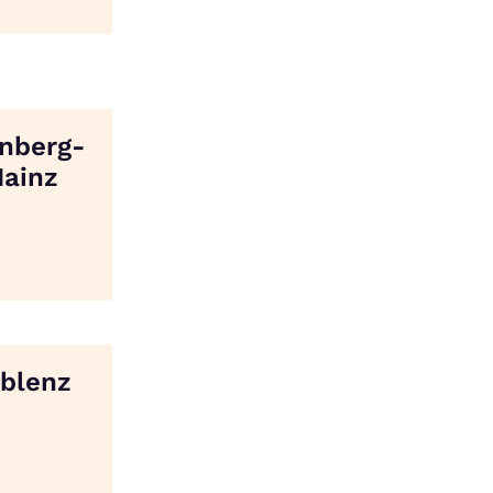
nberg-
Mainz
oblenz