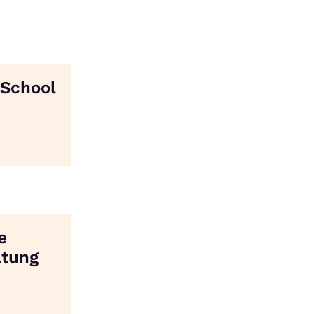
 School
e
ltung