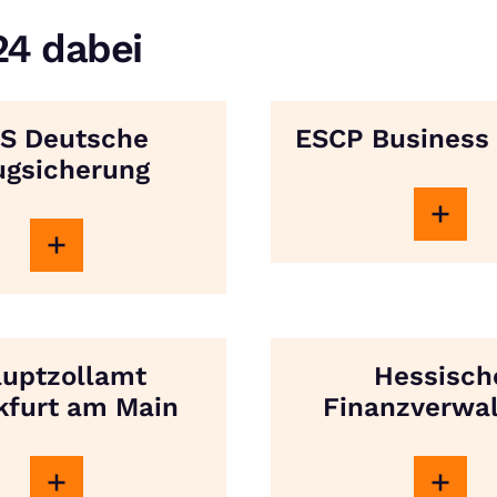
4 dabei
S Deutsche
ESCP Business
ugsicherung
uptzollamt
Hessisch
kfurt am Main
Finanzverwa