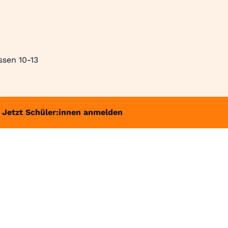
Suche
Community
Jobbörse
Login
Menü
ssen 10-13
Jetzt Schüler:innen anmelden