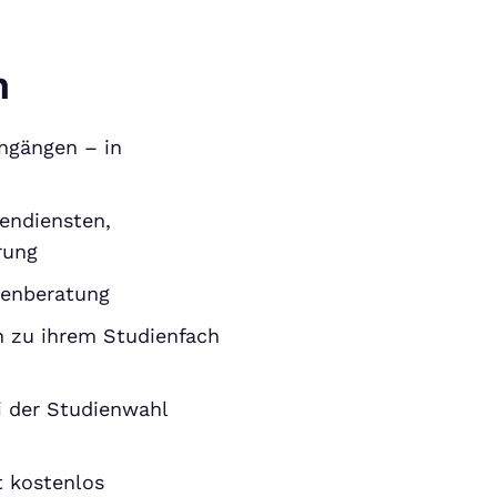
n
ngängen – in
gendiensten,
rung
ienberatung
n zu ihrem Studienfach
ei der Studienwahl
t kostenlos