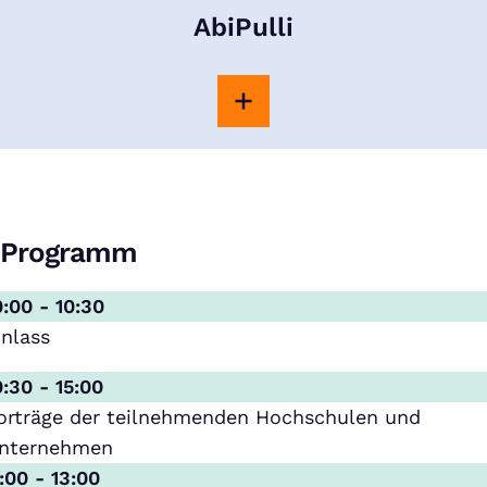
AbiPulli
Programm
0:00 - 10:30
inlass
0:30 - 15:00
orträge der teilnehmenden Hochschulen und
nternehmen
1:00 - 13:00