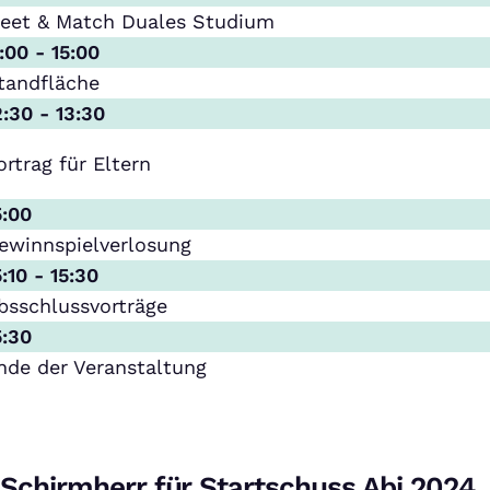
eet & Match Duales Studium
1:00 - 15:00
tandfläche
2:30 - 13:30
ortrag für Eltern
5:00
ewinnspielverlosung
5:10 - 15:30
bsschlussvorträge
5:30
nde der Veranstaltung
Schirmherr für Startschuss Abi 2024