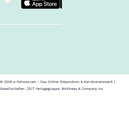
Follow us!
Inhalte im Überblick
Über uns
Cookies
Nutzungsbedingungen
Barrierefreiheit
Datenschutz
Impressum
© 2026 e-fellows.net – Das Online-Stipendium & Karrierenetzwerk |
Gesellschafter: ZEIT Verlagsgruppe, McKinsey & Company Inc
Hochschule
Im
Worms
Kalender
speichern