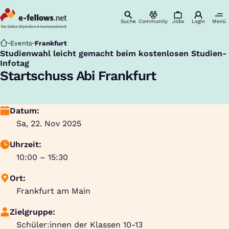
Suche
Community
Jobs
Login
Menü
Startseite
Events
Frankfurt
Studienwahl leicht gemacht beim kostenlosen Studien-
:
Infotag
Startschuss Abi Frankfurt
Datum:
Sa, 22. Nov 2025
Uhrzeit:
10:00 – 15:30
Ort:
Frankfurt am Main
Zielgruppe:
Schüler:innen der Klassen 10-13