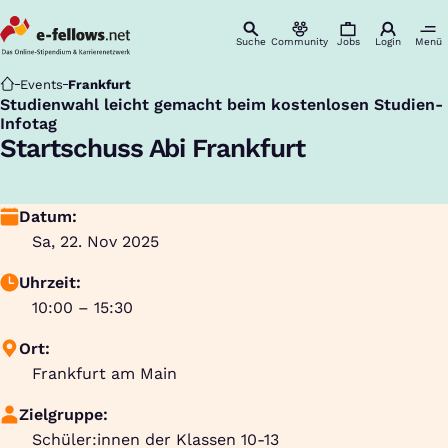
Suche
Community
Jobs
Login
Menü
Startseite
Events
Frankfurt
Studienwahl leicht gemacht beim kostenlosen Studien-
:
Infotag
Startschuss Abi Frankfurt
Datum:
Sa, 22. Nov 2025
Uhrzeit:
10:00 – 15:30
Ort:
Frankfurt am Main
Zielgruppe:
Schüler:innen der Klassen 10-13