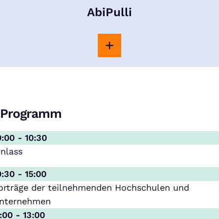
AbiPulli
Programm
0:00 - 10:30
inlass
0:30 - 15:00
orträge der teilnehmenden Hochschulen und
nternehmen
1:00 - 13:00