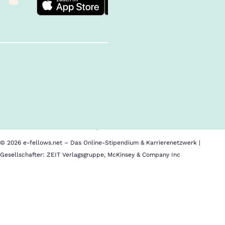
Follow us!
Inhalte im Überblick
Über uns
Cookies
Nutzungsbedingungen
Barrierefreiheit
Datenschutz
Impressum
© 2026 e-fellows.net – Das Online-Stipendium & Karrierenetzwerk |
Gesellschafter: ZEIT Verlagsgruppe, McKinsey & Company Inc
ArbeiterKind.de
Im
Kalender
speichern