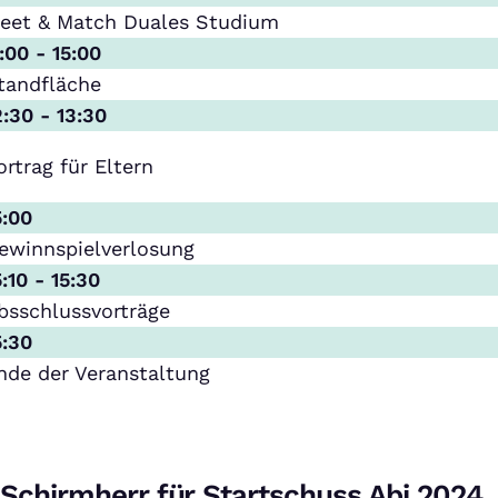
eet & Match Duales Studium
1:00 - 15:00
tandfläche
2:30 - 13:30
ortrag für Eltern
5:00
ewinnspielverlosung
5:10 - 15:30
bsschlussvorträge
5:30
nde der Veranstaltung
Schirmherr für Startschuss Abi 2024