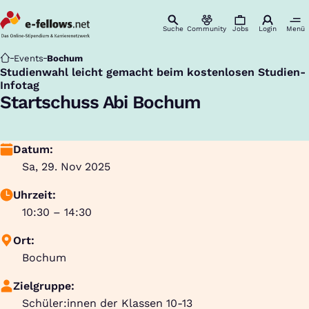
Suche
Community
Jobs
Login
Menü
Startseite
Events
Bochum
Studienwahl leicht gemacht beim kostenlosen Studien-
:
Infotag
Startschuss Abi Bochum
Datum:
Sa, 29. Nov 2025
Uhrzeit:
10:30 – 14:30
Ort:
Bochum
Zielgruppe:
Schüler:innen der Klassen 10-13