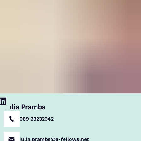
Julia Prambs
089 23232342
julia.prambs@e-fellows.net